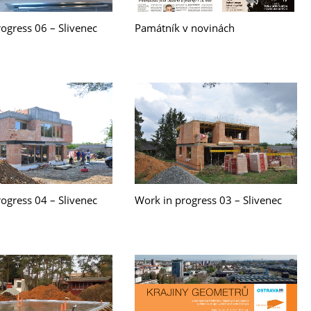
ogress 06 – Slivenec
Památník v novinách
ogress 04 – Slivenec
Work in progress 03 – Slivenec