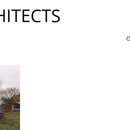
ITECTS
O