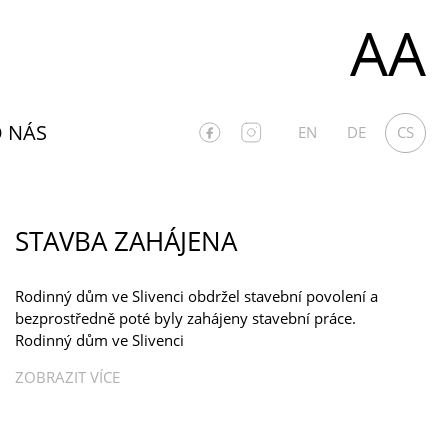
AA
 NÁS
EN
DE
CS
STAVBA ZAHÁJENA
Rodinný dům ve Slivenci obdržel stavební povolení a
bezprostředně poté byly zahájeny stavební práce.
Rodinný dům ve Slivenci
ZOBRAZIT VÍCE