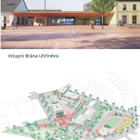
Vstupní Brána Uhříněvsi