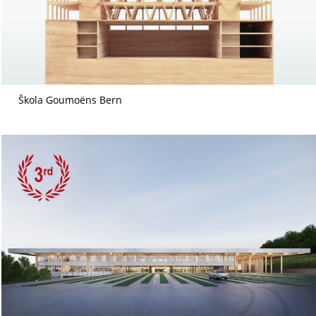
Škola Goumoëns Bern