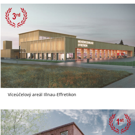
Víceúčelový areál Illnau-Effretikon