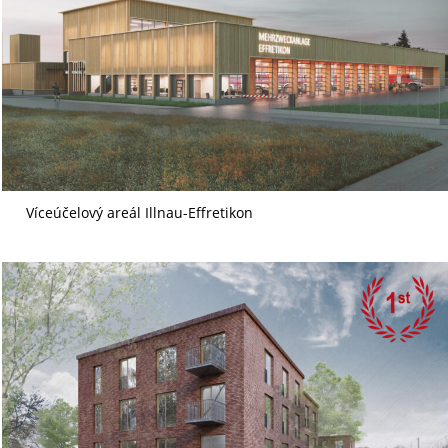
Víceúčelový areál Illnau-Effretikon