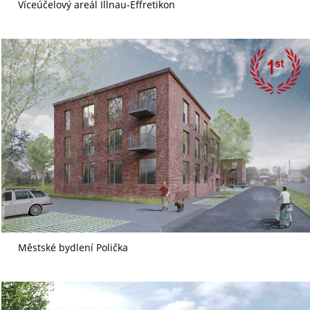
Víceúčelový areál Illnau-Effretikon
Městské bydlení Polička