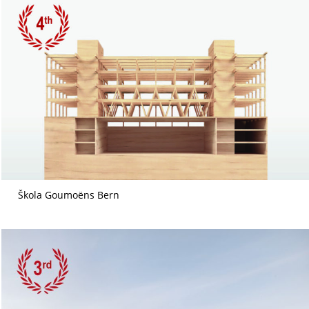
Škola Goumoëns Bern