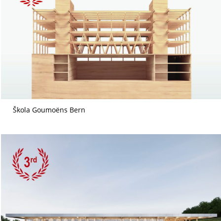
Škola Goumoëns Bern