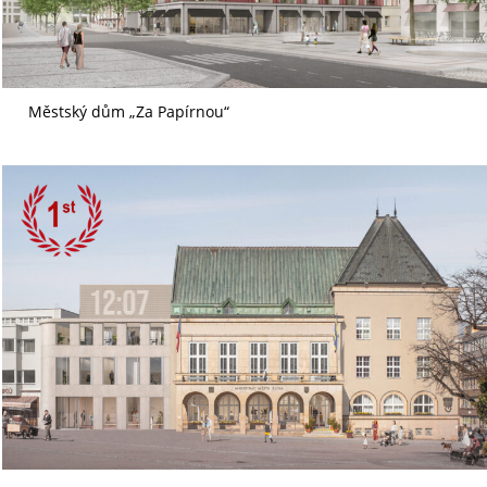
Městský dům „Za Papírnou“