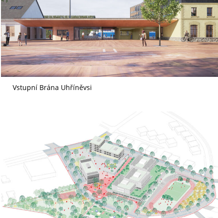
Vstupní Brána Uhříněvsi