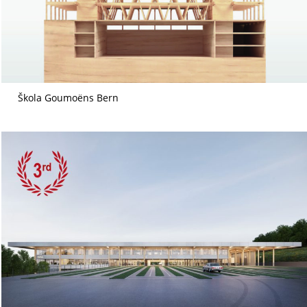
Škola Goumoëns Bern