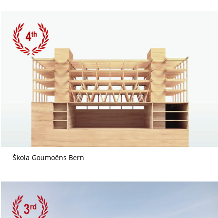
Škola Goumoëns Bern